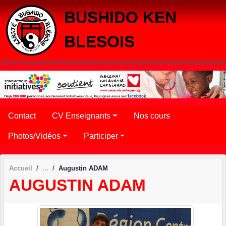
BUSHIDO KEN
BLESOIS
Contact
CV Enseignants
Nos cours
Photos/Vidéos
Participer
Accueil
Augustin ADAM
AUGUSTIN ADAM