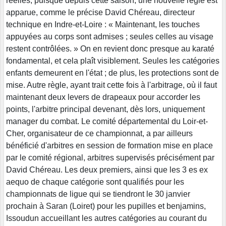
réelles, puisque depuis cette saison, une nouvelle règle est
apparue, comme le précise David Chéreau, directeur
technique en Indre-et-Loire : « Maintenant, les touches
appuyées au corps sont admises ; seules celles au visage
restent contrôlées. » On en revient donc presque au karaté
fondamental, et cela plaît visiblement. Seules les catégories
enfants demeurent en l'état ; de plus, les protections sont de
mise. Autre règle, ayant trait cette fois à l'arbitrage, où il faut
maintenant deux levers de drapeaux pour accorder les
points, l'arbitre principal devenant, dès lors, uniquement
manager du combat. Le comité départemental du Loir-et-
Cher, organisateur de ce championnat, a par ailleurs
bénéficié d'arbitres en session de formation mise en place
par le comité régional, arbitres supervisés précisément par
David Chéreau. Les deux premiers, ainsi que les 3 es ex
aequo de chaque catégorie sont qualifiés pour les
championnats de ligue qui se tiendront le 30 janvier
prochain à Saran (Loiret) pour les pupilles et benjamins,
Issoudun accueillant les autres catégories au courant du