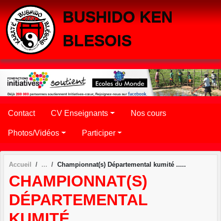
Panneau de gestion des cookies
BUSHIDO KEN
BLESOIS
Contact
CV Enseignants
Nos cours
Photos/Vidéos
Participer
Accueil
Championnat(s) Départemental kumité .....
CHAMPIONNAT(S)
DÉPARTEMENTAL
KUMITÉ .....