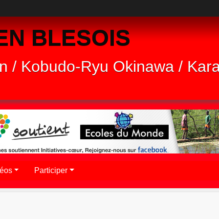
EN BLESOIS
n / Kobudo-Ryu Okinawa / Kar
déos
Participer