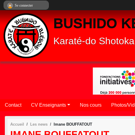
Panneau de gestion des cookies
Se connecter
BUSHIDO K
Karaté-do Shotoka
Contact
CV Enseignants
Nos cours
Photos/Vi
Accueil
Les news
Imane BOUFFATOUT
IMANE BOUFFATOUT