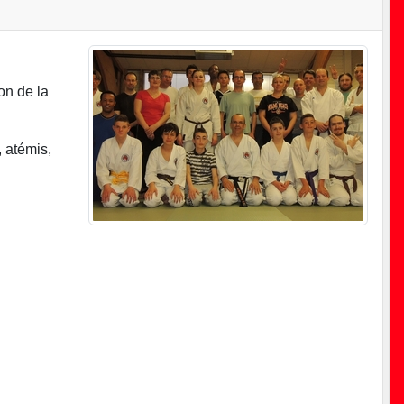
on de la
, atémis,