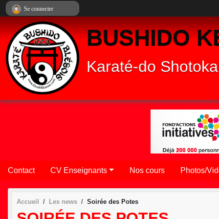
Panneau de gestion des cookies
Se connecter
BUSHIDO K
Karaté-do Shotoka
Contact
CV Enseignants
Nos cours
Photos/Vi
Accueil
Les news
Soirée des Potes
SOIRÉE DES POTES