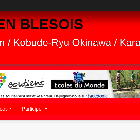
EN BLESOIS
n / Kobudo-Ryu Okinawa / Kar
déos
Participer