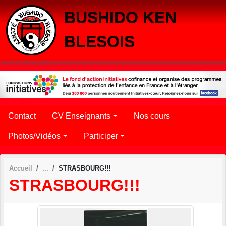
Panneau de gestion des cookies
BUSHIDO KEN
BLESOIS
Contact
CV Enseignants
Nos cours
Photos/Vidéos
Participer
Accueil
STRASBOURG!!!
STRASBOURG!!!