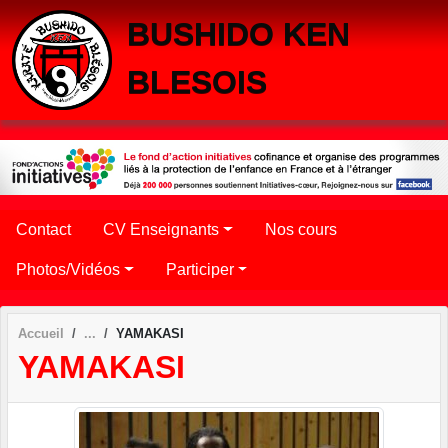
Panneau de gestion des cookies
BUSHIDO KEN
BLESOIS
Contact
CV Enseignants
Nos cours
Photos/Vidéos
Participer
Accueil
YAMAKASI
YAMAKASI