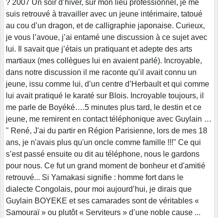
? 2007 Un soir d’hiver, sur mon lieu professionnel, je me
suis retrouvé à travailler avec un jeune intérimaire, tatoué
au cou d’un dragon, et de calligraphie japonaise. Curieux,
je vous l’avoue, j’ai entamé une discussion à ce sujet avec
lui. Il savait que j’étais un pratiquant et adepte des arts
martiaux (mes collègues lui en avaient parlé). Incroyable,
dans notre discussion il me raconte qu’il avait connu un
jeune, issu comme lui, d’un centre d’Herbault et qui comme
lui avait pratiqué le karaté sur Blois. Incroyable toujours, il
me parle de Boyéké….5 minutes plus tard, le destin et ce
jeune, me remirent en contact téléphonique avec Guylain …
" René, J'ai du partir en Région Parisienne, lors de mes 18
ans, je n'avais plus qu'un oncle comme famille !!!" Ce qui
s’est passé ensuite ou dit au téléphone, nous le gardons
pour nous. Ce fut un grand moment de bonheur et d'amitié
retrouvé... Si Yamakasi signifie : homme fort dans le
dialecte Congolais, pour moi aujourd’hui, je dirais que
Guylain BOYEKE et ses camarades sont de véritables «
Samouraï » ou plutôt « Serviteurs » d’une noble cause ...