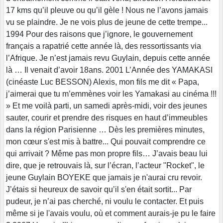
17 kms qu’il pleuve ou qu’il gèle ! Nous ne l’avons jamais
vu se plaindre. Je ne vois plus de jeune de cette trempe...
1994 Pour des raisons que j’ignore, le gouvernement
français a rapatrié cette année là, des ressortissants via
l’Afrique. Je n’est jamais revu Guylain, depuis cette année
là … Il venait d’avoir 18ans. 2001 L’Année des YAMAKASI
(cinéaste Luc BESSON) Alexis, mon fils me dit « Papa,
j’aimerai que tu m’emmènes voir les Yamakasi au cinéma !!!
» Et me voilà parti, un samedi après-midi, voir des jeunes
sauter, courir et prendre des risques en haut d’immeubles
dans la région Parisienne … Dès les premières minutes,
mon cœur s'est mis à battre... Qui pouvait comprendre ce
qui arrivait ? Même pas mon propre fils… J’avais beau lui
dire, que je retrouvais là, sur l’écran, l’acteur "Rocket", le
jeune Guylain BOYEKE que jamais je n'aurai cru revoir.
J’étais si heureux de savoir qu’il s'en était sortit... Par
pudeur, je n’ai pas cherché, ni voulu le contacter. Et puis
même si je l'avais voulu, où et comment aurais-je pu le faire