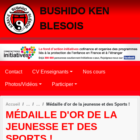
Panneau de gestion des cookies
BUSHIDO KEN
BLESOIS
Contact
CV Enseignants
Nos cours
Photos/Vidéos
Participer
Accueil
Médaille d'or de la jeunesse et des Sports !
MÉDAILLE D'OR DE LA
JEUNESSE ET DES
SPORTS !