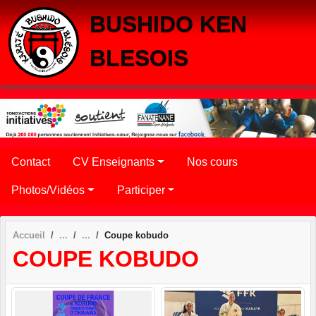
Panneau de gestion des cookies
BUSHIDO KEN
BLESOIS
Contact
CV Enseignants
Nos cours
Photos/Vidéos
Participer
Accueil
Coupe kobudo
COUPE KOBUDO